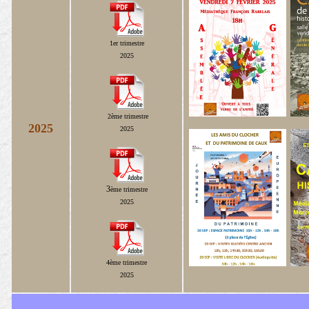
1er
trimestre
2025
2ème
trimestre
2025
2025
3
ème
trimestre
2025
4
ème
trimestre
2025