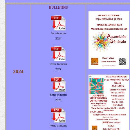
BULLETINS
1er
trimestre
2024
2ème
trimestre
2024
2024
3
ème
trimestre
2024
4
ème
trimestre