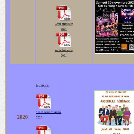
3ème
trimestre
2021
4ème
trimestre
2021
Bulletins
1er et 2
ème trimestre
2020
2020