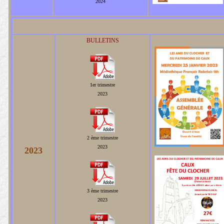
2024
BULLETINS
1er
trimestre
2023
2 ème
trimestre
2023
2023
3 ème
trimestre
2023